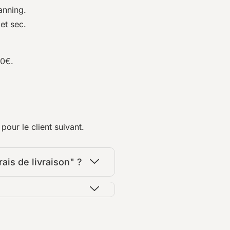
anning.
et sec.
00€.
our le client suivant.
rais de livraison" ?