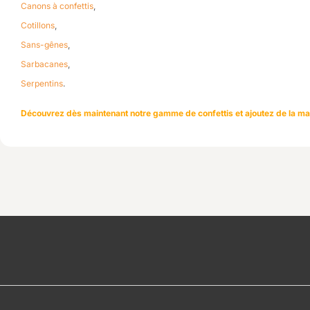
Canons à confettis
,
Cotillons
,
Sans-gênes
,
Sarbacanes
,
Serpentins
.
Découvrez dès maintenant notre gamme de confettis et ajoutez de la magi