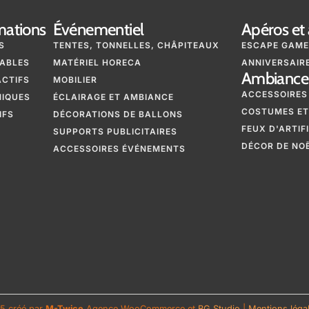
mations
Événementiel
Apéros et 
S
TENTES, TONNELLES, CHÂPITEAUX
ESCAPE GAME
ABLES
MATÉRIEL HORECA
ANNIVERSAIRE
Ambiance 
ACTIFS
MOBILIER
ACCESSOIRES
NIQUES
ÉCLAIRAGE ET AMBIANCE
COSTUMES ET
IFS
DÉCORATIONS DE BALLONS
FEUX D'ARTIF
SUPPORTS PUBLICITAIRES
DÉCOR DE NO
ACCESSOIRES ÉVÉNEMENTS
5 créé par
M-Twice
Agence WooCommerce et
BG Studio
|
Mentions légale