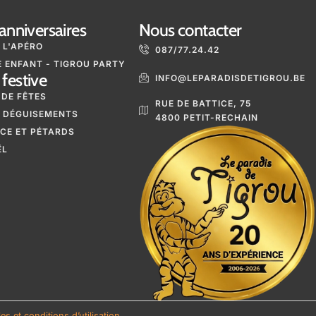
anniversaires
Nous contacter
 L'APÉRO
087/77.24.42
 ENFANT - TIGROU PARTY
festive
INFO@LEPARADISDETIGROU.BE
 DE FÊTES
RUE DE BATTICE, 75
 DÉGUISEMENTS
4800 PETIT-RECHAIN
ICE ET PÉTARDS
ËL
s et conditions d’utilisation