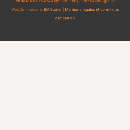
PARADIS DE TIGROU
2025 créé par
M-Twice
Agence
WooCommerce et
BG Studio
|
Mentions légales et conditions
d’utilisation