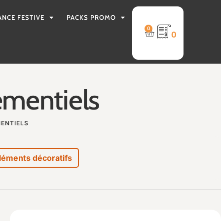
ANCE FESTIVE
PACKS PROMO
0
0
ementiels
MENTIELS
léments décoratifs