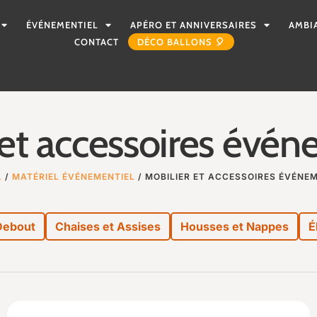
ÉVÉNEMENTIEL
APÉRO ET ANNIVERSAIRES
AMBI
CONTACT
DÉCO BALLONS 🎈
 et accessoires évén
L
/
MATÉRIEL ÉVÉNEMENTIEL
/ MOBILIER ET ACCESSOIRES ÉVÉNE
Debout
Chaises et Assises
Housses et Nappes
É