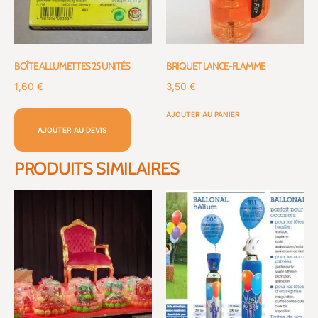
BOÎTE ALLUMETTES 25 UNITÉS
BRIQUET LANCE-FLAMME
1,60
€
3,50
€
AJOUTER AU PANIER
AJOUTER AU DEVIS
PRODUITS SIMILAIRES