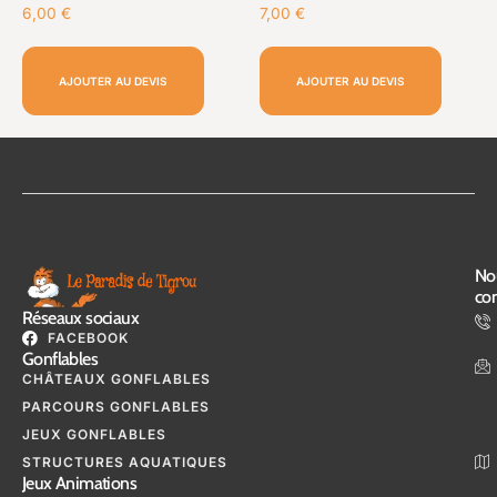
6,00
€
7,00
€
AJOUTER AU DEVIS
AJOUTER AU DEVIS
No
con
Réseaux sociaux
FACEBOOK
Gonflables
CHÂTEAUX GONFLABLES
PARCOURS GONFLABLES
JEUX GONFLABLES
STRUCTURES AQUATIQUES
Jeux Animations