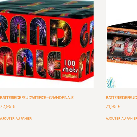
BATTERIE DE FEU D’ARTIFICE – GRAND FINALE
BATTERIE DE FEU D
72,95
€
71,95
€
AJOUTER AU PANIER
AJOUTER AU PANIE