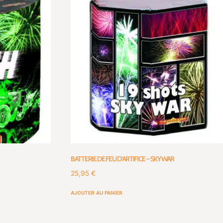
BATTERIE DE FEU D’ARTIFICE – SKY WAR
25,95
€
AJOUTER AU PANIER