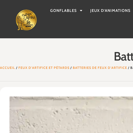
GONFLABLES
JEUX D’ANIMATIONS
Batt
ACCUEIL
/
FEUX D'ARTIFICE ET PÉTARDS
/
BATTERIES DE FEUX D'ARTIFICE
/ B