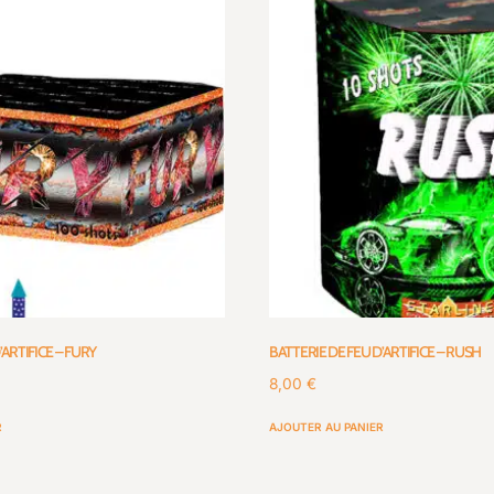
’ARTIFICE – FURY
BATTERIE DE FEU D’ARTIFICE – RUSH
8,00
€
R
AJOUTER AU PANIER