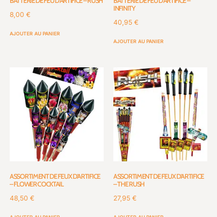
BATTERIE DE FEU D’ARTIFICE – RUSH
BATTERIE DE FEU D’ARTIFICE –
INFINITY
8,00
€
40,95
€
AJOUTER AU PANIER
AJOUTER AU PANIER
ASSORTIMENT DE FEUX D’ARTIFICE
ASSORTIMENT DE FEUX D’ARTIFICE
– FLOWER COCKTAIL
– THE RUSH
48,50
€
27,95
€
AJOUTER AU PANIER
AJOUTER AU PANIER