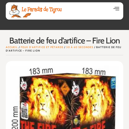
Batterie de feu d’artifice – Fire Lion
ACCUEIL
/
FEUX D'ARTIFICE ET PÉTARDS
/
30 À 60 SECONDES
/ BATTERIE DE FEU
D’ARTIFICE – FIRE LION