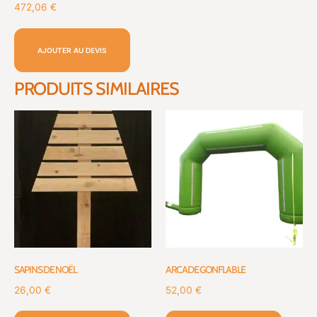
472,06
€
AJOUTER AU DEVIS
PRODUITS SIMILAIRES
SAPINS DE NOËL
ARCADE GONFLABLE
26,00
€
52,00
€