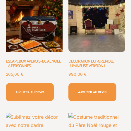
ESCAPE BOX APÉRO SPÉCIAL NOËL
DÉCORATION DU PÈRE NOËL
– 6 PERSONNES
LUMINEUSE, VERSION 1
265,00
€
990,00
€
AJOUTER AU DEVIS
AJOUTER AU DEVIS