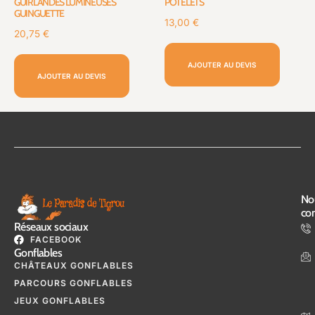
GUIRLANDES LUMINEUSES
POTELETS
GUINGUETTE
13,00
€
20,75
€
AJOUTER AU DEVIS
AJOUTER AU DEVIS
No
con
Réseaux sociaux
FACEBOOK
Gonflables
CHÂTEAUX GONFLABLES
PARCOURS GONFLABLES
JEUX GONFLABLES