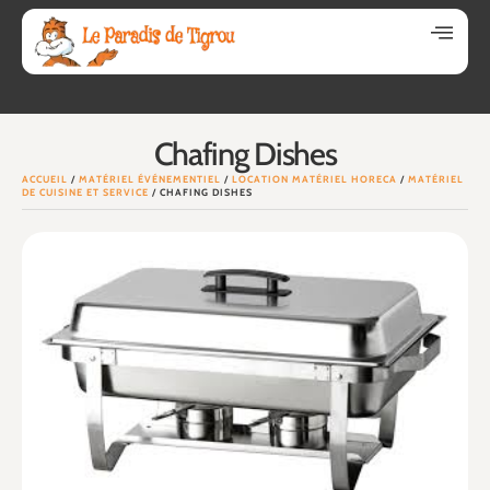
Chafing Dishes
ACCUEIL
/
MATÉRIEL ÉVÉNEMENTIEL
/
LOCATION MATÉRIEL HORECA
/
MATÉRIEL
DE CUISINE ET SERVICE
/ CHAFING DISHES