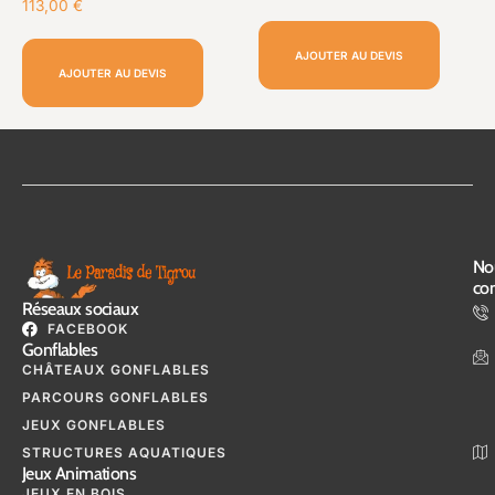
113,00
€
AJOUTER AU DEVIS
AJOUTER AU DEVIS
No
con
Réseaux sociaux
FACEBOOK
Gonflables
CHÂTEAUX GONFLABLES
PARCOURS GONFLABLES
JEUX GONFLABLES
STRUCTURES AQUATIQUES
Jeux Animations
JEUX EN BOIS