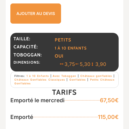
AJOUTER AU DEVIS
TAILLE:
PETITS
CAPACITÉ:
1 À 10 ENFANTS
TOBOGGAN:
OUI
DIMENSIONS:
3,75
5,30
3,90
Filtres:
1 à 10 Enfants
|
Avec Toboggan
|
Châteaux gonflables
|
Châteaux Gonflables Classiques
|
Gonflables
|
Petits Châteaux
Gonflables
TARIFS
Emporté le mercredi
67,50€
Emporté
115,00€