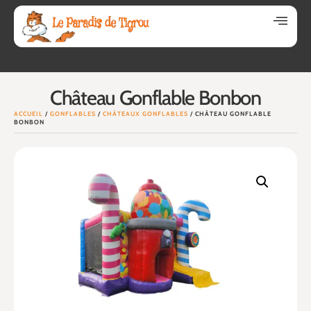
Château Gonflable Bonbon
ACCUEIL
/
GONFLABLES
/
CHÂTEAUX GONFLABLES
/ CHÂTEAU GONFLABLE
BONBON