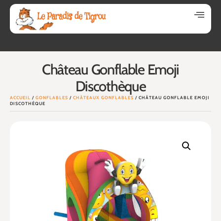
Château Gonflable Emoji
Discothèque
ACCUEIL
/
GONFLABLES
/
CHÂTEAUX GONFLABLES
/ CHÂTEAU GONFLABLE EMOJI
DISCOTHÈQUE