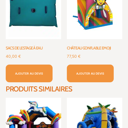
SACS DE LESTAGE À EAU
CHÂTEAU GONFLABLE EMOJI
40,00
€
77,50
€
AJOUTER AU DEVIS
AJOUTER AU DEVIS
PRODUITS SIMILAIRES