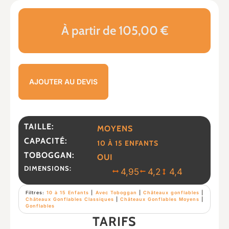
À partir de 105,00 €
AJOUTER AU DEVIS
TAILLE:
MOYENS
CAPACITÉ:
10 À 15 ENFANTS
TOBOGGAN:
OUI
DIMENSIONS:
4,95
4,2
4,4
Filtres:
10 à 15 Enfants
|
Avec Toboggan
|
Châteaux gonflables
|
Châteaux Gonflables Classiques
|
Châteaux Gonflables Moyens
|
Gonflables
TARIFS