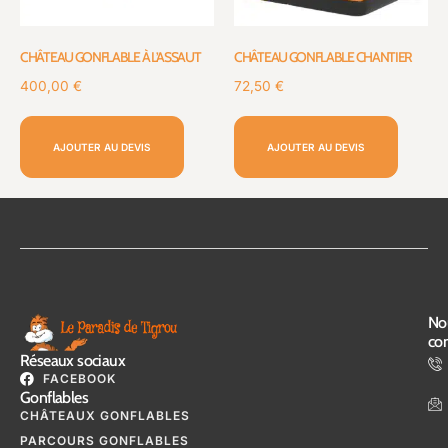
CHÂTEAU GONFLABLE À L’ASSAUT
CHÂTEAU GONFLABLE CHANTIER
400,00
€
72,50
€
AJOUTER AU DEVIS
AJOUTER AU DEVIS
No
con
Réseaux sociaux
FACEBOOK
Gonflables
CHÂTEAUX GONFLABLES
PARCOURS GONFLABLES