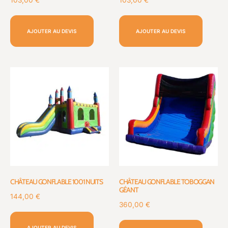
103,00
€
103,00
€
AJOUTER AU DEVIS
AJOUTER AU DEVIS
CHÂTEAU GONFLABLE 1001 NUITS
CHÂTEAU GONFLABLE TOBOGGAN
GÉANT
144,00
€
360,00
€
AJOUTER AU DEVIS