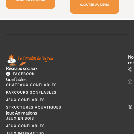
AJOUTER AU DEVIS
No
con
Réseaux sociaux
FACEBOOK
Gonflables
CHÂTEAUX GONFLABLES
PARCOURS GONFLABLES
JEUX GONFLABLES
STRUCTURES AQUATIQUES
Jeux Animations
JEUX EN BOIS
JEUX GONFLABLES
JEUX INTERACTIFS