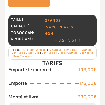
TAILLE:
GRANDS
CAPACITÉ:
15 À 20 ENFANTS
TOBOGGAN:
NON
DIMENSIONS:
6,2
5,5
4
Filtres:
15 à 20 Enfants
|
Châteaux gonflables
|
Châteaux
Gonflables Classiques
|
Gonflables
|
Grands Châteaux Gonflables
|
Sans Toboggan
TARIFS
Emporté le mercredi
103,00€
Emporté
175,00€
Monté et livré
230,00€