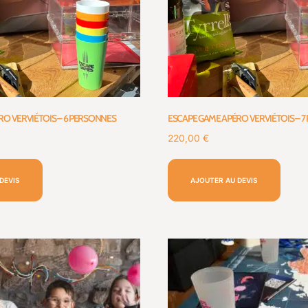
RO VERVIÉTOIS – 6 PERSONNES
ESCAPE GAME APÉRO VERVIÉTOIS – 
220,00
€
DEVIS
AJOUTER AU DEVIS