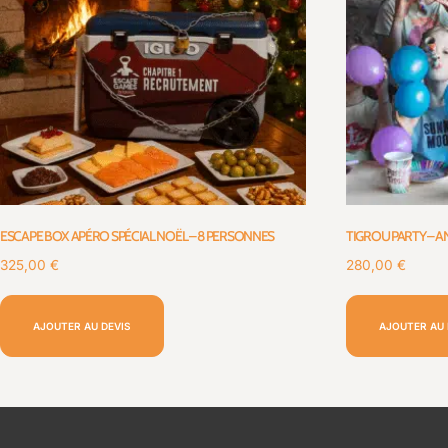
ESCAPE BOX APÉRO SPÉCIAL NOËL – 8 PERSONNES
TIGROU PARTY – A
325,00
€
280,00
€
AJOUTER AU DEVIS
AJOUTER AU 