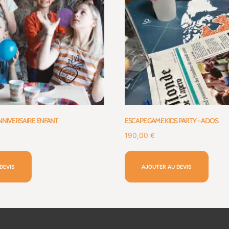
NNIVERSAIRE ENFANT
ESCAPE GAME KIDS PARTY – ADOS
190,00
€
DEVIS
AJOUTER AU DEVIS