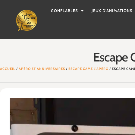
GONFLABLES
JEUX D’ANIMATIONS
Escape G
ACCUEIL
/
APÉRO ET ANNIVERSAIRES
/
ESCAPE GAME L'APÉRO
/ ESCAPE GAM