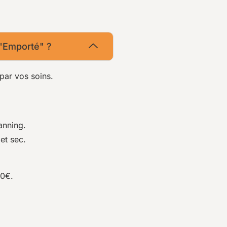
 "Emporté" ?
par vos soins.
anning.
et sec.
00€.