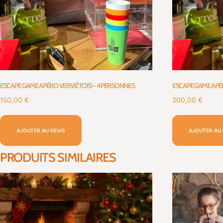
ESCAPE GAME APÉRO VERVIÉTOIS – 4 PERSONNES
ESCAPE GAME APÉ
150,00
€
200,00
€
AJOUTER AU DEVIS
AJOUTER AU 
PRODUITS SIMILAIRES