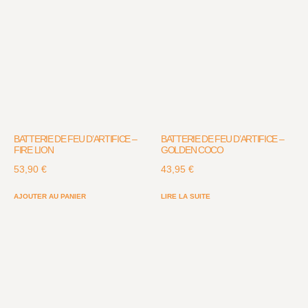
BATTERIE DE FEU D’ARTIFICE –
BATTERIE DE FEU D’ARTIFICE –
FIRE LION
GOLDEN COCO
53,90
€
43,95
€
AJOUTER AU PANIER
LIRE LA SUITE