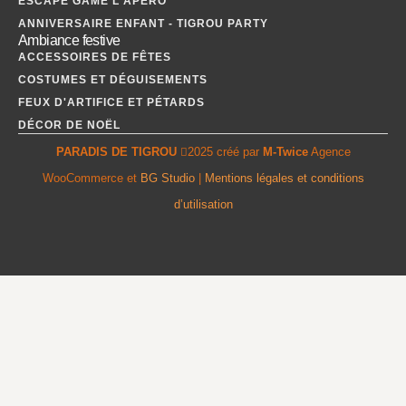
ESCAPE GAME L'APÉRO
ANNIVERSAIRE ENFANT - TIGROU PARTY
Ambiance festive
ACCESSOIRES DE FÊTES
COSTUMES ET DÉGUISEMENTS
FEUX D'ARTIFICE ET PÉTARDS
DÉCOR DE NOËL
PARADIS DE TIGROU
2025 créé par
M-Twice
Agence
WooCommerce et
BG Studio
|
Mentions légales et conditions
d’utilisation