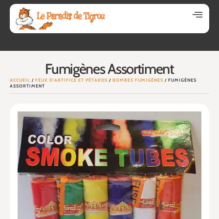
Fumigènes Assortiment
ACCUEIL
/
FEUX D'ARTIFICE ET PÉTARDS
/
BOMBES FUMIGÈNES
/ FUMIGÈNES
ASSORTIMENT