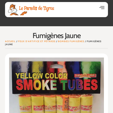
Fumigènes Jaune
ACCUEIL
/
FEUX D'ARTIFICE ET PÉTARDS
/
BOMBES FUMIGÈNES
/ FUMIGÈNES
JAUNE