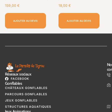
159,00
€
18,00
€
AJOUTER AU DEVIS
AJOUTER AU DEVIS
No
con
Réseaux sociaux
FACEBOOK
Gonflables
CHÂTEAUX GONFLABLES
PARCOURS GONFLABLES
JEUX GONFLABLES
STRUCTURES AQUATIQUES
Jeux Animations