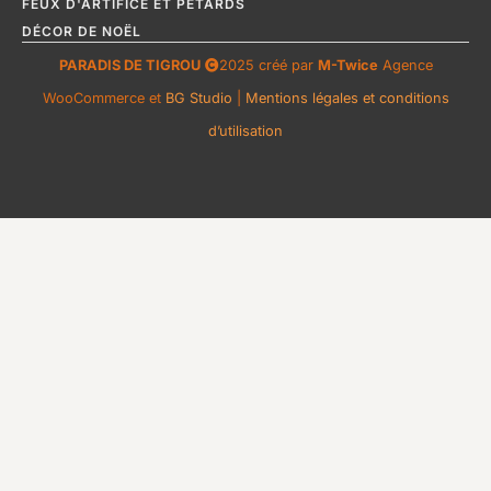
FEUX D'ARTIFICE ET PÉTARDS
DÉCOR DE NOËL
PARADIS DE TIGROU
2025 créé par
M-Twice
Agence
WooCommerce et
BG Studio
|
Mentions légales et conditions
d’utilisation