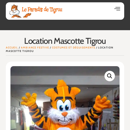
Location Mascotte Tigrou
ACCUEIL
/
AMBIANCE FESTIVE
/
COSTUMES ET DÉGUISEMENTS
/ LOCATION
MASCOTTE TIGROU