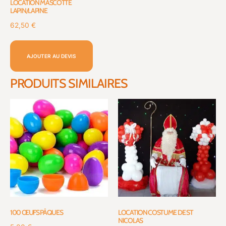
LOCATION MASCOTTE
LAPIN/LAPINE
62,50
€
AJOUTER AU DEVIS
PRODUITS SIMILAIRES
100 ŒUFS PÂQUES
LOCATION COSTUME DE ST
NICOLAS