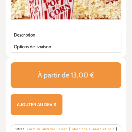
Description
Options de livraison
À partir de 13,00 €
AJOUTER AU DEVIS
Filtres:
Location Matériel Horeca
|
Machines à sucré et salé
|