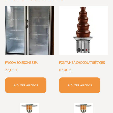
FRIGO À BOISSONS 339L
FONTAINE À CHOCOLAT 5 ÉTAGES
72,00
€
67,00
€
AJOUTER AU DEVIS
AJOUTER AU DEVIS