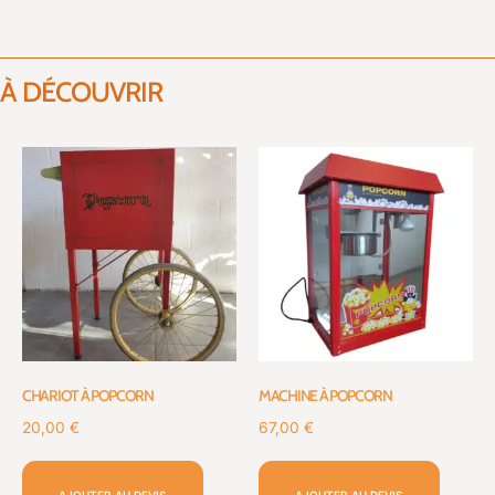
À DÉCOUVRIR
CHARIOT À POPCORN
MACHINE À POPCORN
20,00
€
67,00
€
AJOUTER AU DEVIS
AJOUTER AU DEVIS