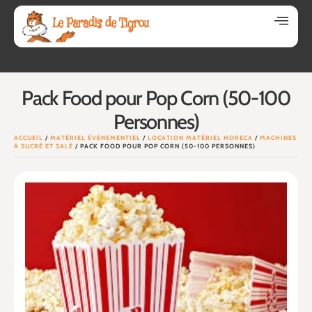
Pack Food pour Pop Corn (50-100
Personnes)
ACCUEIL
/
MATÉRIEL ÉVÉNEMENTIEL
/
LOCATION MATÉRIEL HORECA
/
MACHINES
À SUCRÉ ET SALÉ
/ PACK FOOD POUR POP CORN (50-100 PERSONNES)