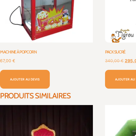
MACHINE À POPCORN
PACK SUCRÉ
67,00
€
340,00
€
295,
AJOUTER AU DEVIS
AJOUTER AU 
PRODUITS SIMILAIRES