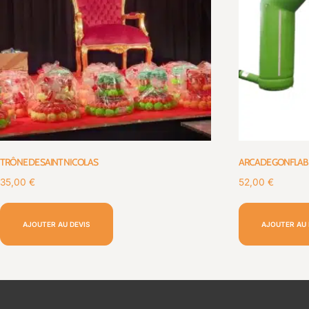
TRÔNE DE SAINT NICOLAS
ARCADE GONFLAB
35,00
€
52,00
€
AJOUTER AU DEVIS
AJOUTER AU 