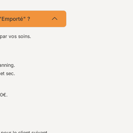
 "Emporté" ?
par vos soins.
anning.
et sec.
00€.
our le client suivant.