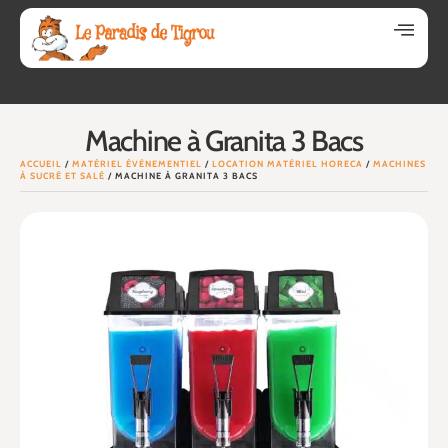
Machine à Granita 3 Bacs
ACCUEIL
/
MATÉRIEL ÉVÉNEMENTIEL
/
LOCATION MATÉRIEL HORECA
/
MACHINES
À SUCRÉ ET SALÉ
/ MACHINE À GRANITA 3 BACS