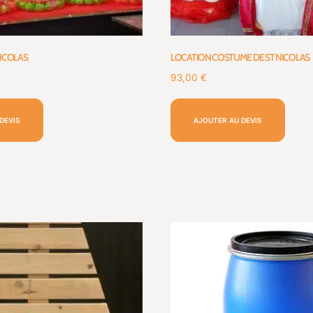
NICOLAS
LOCATION COSTUME DE ST NICOLAS
93,00
€
DEVIS
AJOUTER AU DEVIS