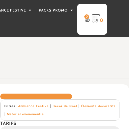
ANCE FESTIVE
PACKS PROMO
0
0
Filtres:
Ambiance Festive
|
Décor de Noël
|
Éléments décoratifs
|
Matériel événementiel
TARIFS