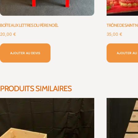
BOÎTE AUX LETTRES DU PÈRE NOËL
TRÔNE DE SAINT 
20,00
€
35,00
€
AJOUTER AU DEVIS
AJOUTER AU 
PRODUITS SIMILAIRES