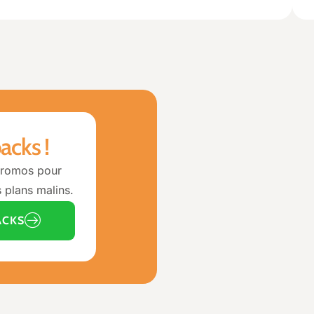
acks !
promos pour
 plans malins.
ACKS