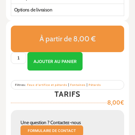
Options de livraison
À partir de 8,00 €
AJOUTER AU PANIER
Filtres:
Feux d’artifice et pétards
|
Fontaines
|
Pétards
TARIFS
8,00€
Une question ? Contactez-nous
FORMULAIRE DE CONTACT