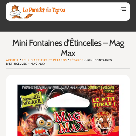
Mini Fontaines d’Étincelles – Mag
Max
ACCUEIL
/
FEUX D'ARTIFICE ET PÉTARDS
/
PÉTARDS
/ MINI FONTAINES
D’ÉTINCELLES – MAG MAX