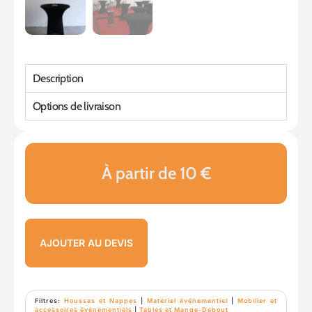
Description
Options de livraison
À partir de 10 €
AJOUTER AU DEVIS
Filtres:
Housses et Nappes
|
Matériel événementiel
|
Mobilier et
accessoires événementiels
|
Tables et Mange-Debout