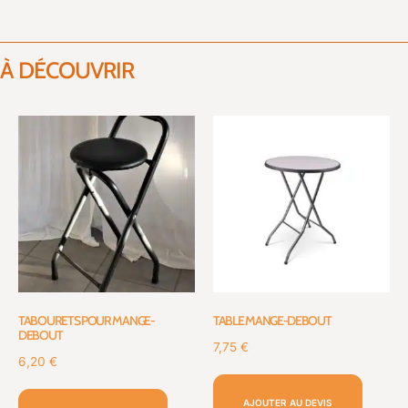
À DÉCOUVRIR
TABOURETS POUR MANGE-
TABLE MANGE-DEBOUT
DEBOUT
7,75
€
6,20
€
AJOUTER AU DEVIS