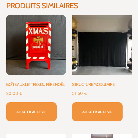
PRODUITS SIMILAIRES
BOÎTE AUX LETTRES DU PÈRE NOËL
STRUCTURE MODULAIRE
20,00
€
51,50
€
AJOUTER AU DEVIS
AJOUTER AU DEVIS