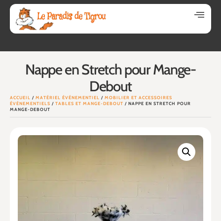
Nappe en Stretch pour Mange-
Debout
ACCUEIL
/
MATÉRIEL ÉVÉNEMENTIEL
/
MOBILIER ET ACCESSOIRES
ÉVÉNEMENTIELS
/
TABLES ET MANGE-DEBOUT
/ NAPPE EN STRETCH POUR
MANGE-DEBOUT