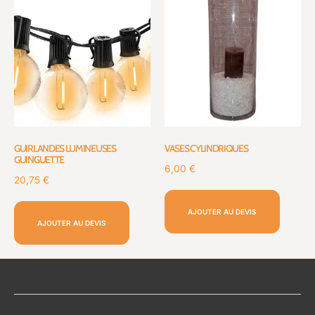
GUIRLANDES LUMINEUSES
VASES CYLINDRIQUES
GUINGUETTE
6,00
€
20,75
€
AJOUTER AU DEVIS
AJOUTER AU DEVIS