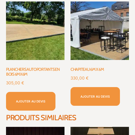
PLANCHERS AUTOPORTANTS EN
CHAPITEAU 6M X 6M
BOIS 6MX6M
330,00
€
305,00
€
AJOUTER AU DEVIS
AJOUTER AU DEVIS
PRODUITS SIMILAIRES