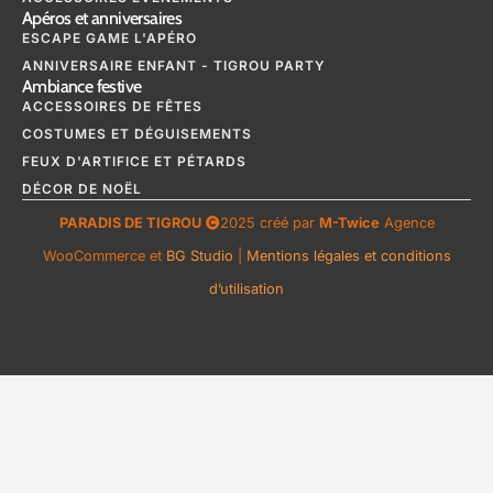
Apéros et anniversaires
ESCAPE GAME L'APÉRO
ANNIVERSAIRE ENFANT - TIGROU PARTY
Ambiance festive
ACCESSOIRES DE FÊTES
COSTUMES ET DÉGUISEMENTS
FEUX D'ARTIFICE ET PÉTARDS
DÉCOR DE NOËL
PARADIS DE TIGROU
2025 créé par
M-Twice
Agence
WooCommerce et
BG Studio
|
Mentions légales et conditions
d’utilisation