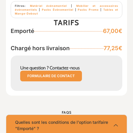
Filtres:
Matériel événementiel
|
Mobilier et accessoires
événementiels
|
Packs Événementiel
|
Packs Promo
|
Tables et
Mange-Debout
TARIFS
Emporté
67,00€
Chargé hors livraison
77,25€
Une question ? Contactez-nous
FORMULAIRE DE CONTACT
FAQS
Quelles sont les conditions de l'option tarifaire
"Emporté" ?