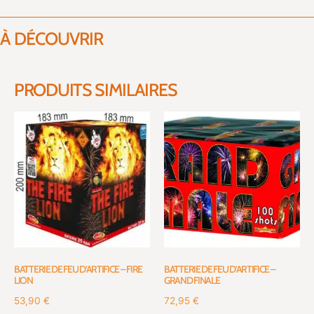
À DÉCOUVRIR
PRODUITS SIMILAIRES
BATTERIE DE FEU D’ARTIFICE – FIRE
BATTERIE DE FEU D’ARTIFICE –
LION
GRAND FINALE
53,90
€
72,95
€