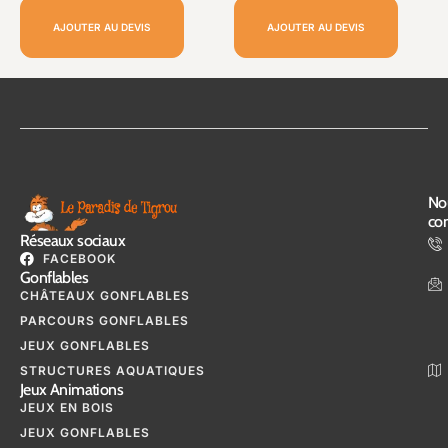
AJOUTER AU DEVIS
AJOUTER AU DEVIS
No
con
Réseaux sociaux
FACEBOOK
Gonflables
CHÂTEAUX GONFLABLES
PARCOURS GONFLABLES
JEUX GONFLABLES
STRUCTURES AQUATIQUES
Jeux Animations
JEUX EN BOIS
JEUX GONFLABLES