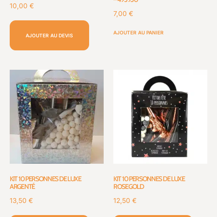
10,00
€
7,00
€
AJOUTER AU PANIER
AJOUTER AU DEVIS
KIT 10 PERSONNES DE LUXE
KIT 10 PERSONNES DE LUXE
ARGENTÉ
ROSEGOLD
13,50
€
12,50
€