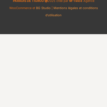
PARADIS DE TIGROU
2025 créé par
M-Twice
Agence
WooCommerce et
BG Studio
|
Mentions légales et conditions
d’utilisation