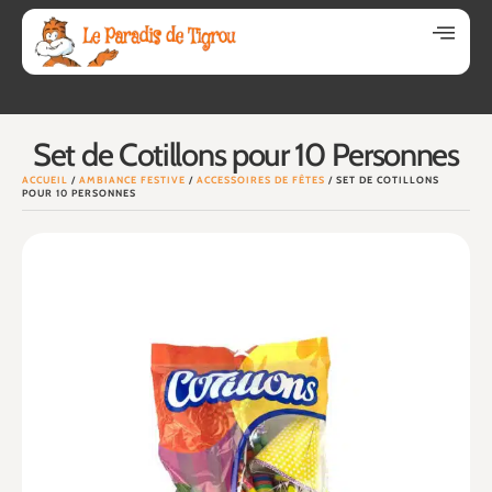
Set de Cotillons pour 10 Personnes
ACCUEIL
/
AMBIANCE FESTIVE
/
ACCESSOIRES DE FÊTES
/ SET DE COTILLONS
POUR 10 PERSONNES