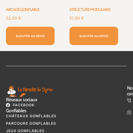
ARCADE GONFLABLE
STRUCTURE MODULAIRE
52,00
€
51,50
€
AJOUTER AU DEVIS
AJOUTER AU DEVIS
No
con
Réseaux sociaux
FACEBOOK
Gonflables
CHÂTEAUX GONFLABLES
PARCOURS GONFLABLES
JEUX GONFLABLES