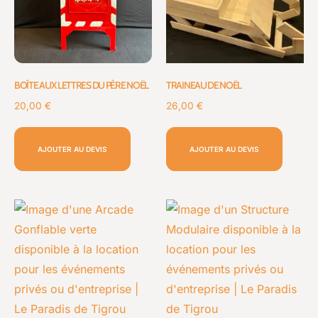
BOÎTE AUX LETTRES DU PÈRE NOËL
TRAINEAU DE NOËL
20,00
€
26,00
€
AJOUTER AU DEVIS
AJOUTER AU DEVIS