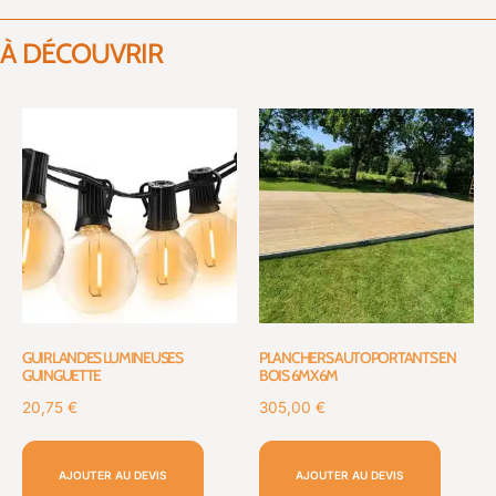
À DÉCOUVRIR
GUIRLANDES LUMINEUSES
PLANCHERS AUTOPORTANTS EN
GUINGUETTE
BOIS 6MX6M
20,75
€
305,00
€
AJOUTER AU DEVIS
AJOUTER AU DEVIS