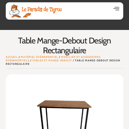
Table Mange-Debout Design
Rectangulaire
ACCUEIL
/
MATÉRIEL ÉVÉNEMENTIEL
/
MOBILIER ET ACCESSOIRES
ÉVÉNEMENTIELS
/
TABLES ET MANGE-DEBOUT
/ TABLE MANGE-DEBOUT DESIGN
RECTANGULAIRE