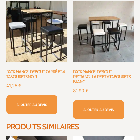
PACK MANGE-DEBOUT CARRÉ ET 4
PACK MANGE-DEBOUT
TABOURETS NOIR
RECTANGULAIRE ET 6 TABOURETS
BLANC
41,25
€
81,90
€
AJOUTER AU DEVIS
AJOUTER AU DEVIS
PRODUITS SIMILAIRES