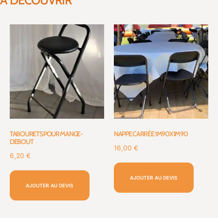
À DÉCOUVRIR
TABOURETS POUR MANGE-
NAPPE CARRÉE 1M90X1M90
DEBOUT
16,00
€
6,20
€
AJOUTER AU DEVIS
AJOUTER AU DEVIS