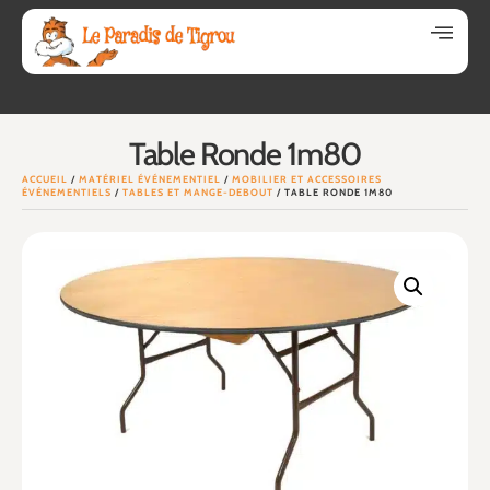
Table Ronde 1m80
ACCUEIL
/
MATÉRIEL ÉVÉNEMENTIEL
/
MOBILIER ET ACCESSOIRES
ÉVÉNEMENTIELS
/
TABLES ET MANGE-DEBOUT
/ TABLE RONDE 1M80