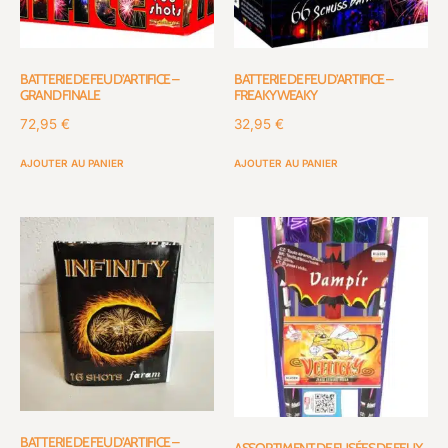
BATTERIE DE FEU D’ARTIFICE –
BATTERIE DE FEU D’ARTIFICE –
GRAND FINALE
FREAKY WEAKY
72,95
€
32,95
€
AJOUTER AU PANIER
AJOUTER AU PANIER
BATTERIE DE FEU D’ARTIFICE –