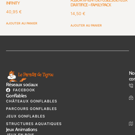
ASSORTIMENT DE FUSÉES DE FEUX
INFINITY
D’ARTIFICE – FAMILY PACK
40,95
€
14,50
€
AJOUTER AU PANIER
AJOUTER AU PANIER
No
con
Réseaux sociaux
FACEBOOK
Gonflables
CHÂTEAUX GONFLABLES
PARCOURS GONFLABLES
JEUX GONFLABLES
STRUCTURES AQUATIQUES
Jeux Animations
JEUX EN BOIS