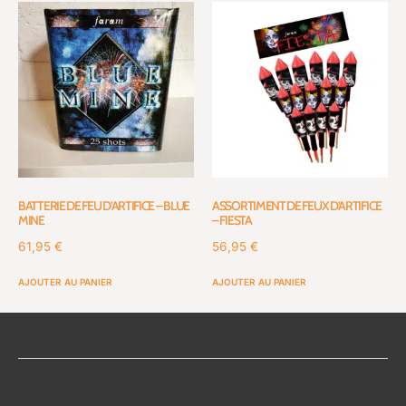
BATTERIE DE FEU D’ARTIFICE – BLUE
ASSORTIMENT DE FEUX D’ARTIFICE
MINE
– FIESTA
61,95
€
56,95
€
AJOUTER AU PANIER
AJOUTER AU PANIER