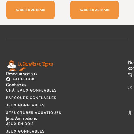
AJOUTER AU DEVIS
AJOUTER AU DEVIS
No
con
Réseaux sociaux
FACEBOOK
Gonflables
CHÂTEAUX GONFLABLES
PARCOURS GONFLABLES
JEUX GONFLABLES
STRUCTURES AQUATIQUES
Jeux Animations
JEUX EN BOIS
JEUX GONFLABLES