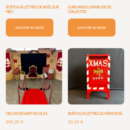
BOÎTE AUX LETTRES DE NOËL SUR
GUIRLANDE LUMINEUSE DE
PIED
STALACTITE
AJOUTER AU DEVIS
AJOUTER AU DEVIS
DECOR DE SAINT NICOLAS
BOÎTE AUX LETTRES DU PÈRE NOËL
590,00
€
20,00
€