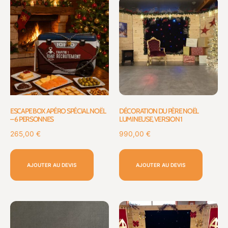
ESCAPE BOX APÉRO SPÉCIAL NOËL
DÉCORATION DU PÈRE NOËL
– 6 PERSONNES
LUMINEUSE, VERSION 1
265,00
€
990,00
€
AJOUTER AU DEVIS
AJOUTER AU DEVIS