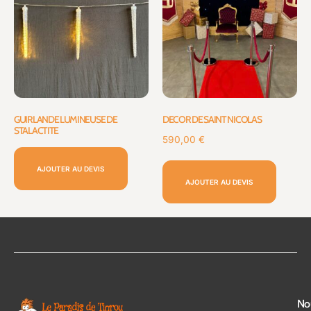
GUIRLANDE LUMINEUSE DE
DECOR DE SAINT NICOLAS
STALACTITE
590,00
€
AJOUTER AU DEVIS
AJOUTER AU DEVIS
No