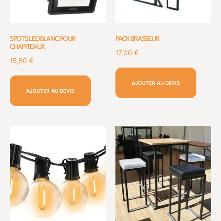
SPOTS LED BLANC POUR
PACK BRASSEUR
CHAPITEAUX
17,00
€
15,50
€
AJOUTER AU DEVIS
AJOUTER AU DEVIS