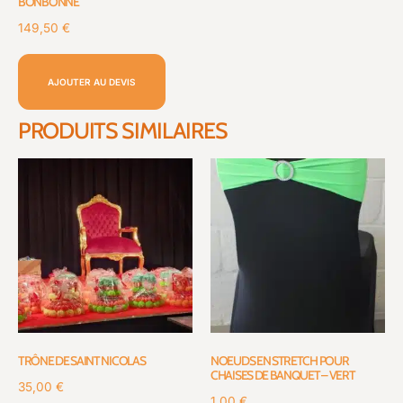
BONBONNE
149,50
€
AJOUTER AU DEVIS
PRODUITS SIMILAIRES
TRÔNE DE SAINT NICOLAS
NOEUDS EN STRETCH POUR
CHAISES DE BANQUET – VERT
35,00
€
1,00
€