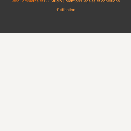
WooCommerce et
BG Studio
|
Mentions légales et conditions
d’utilisation