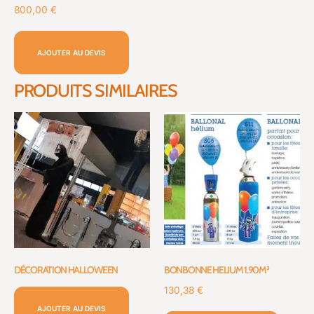
800,00
€
AJOUTER AU DEVIS
PRODUITS SIMILAIRES
DÉCORATION HALLOWEEN
BONBONNE HELIUM 1.90M³
130,38
€
AJOUTER AU DEVIS