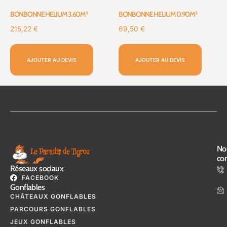
BONBONNE HELIUM 3.60M³
BONBONNE HELIUM 0.90M³
215,22
€
69,50
€
AJOUTER AU DEVIS
AJOUTER AU DEVIS
No
con
Réseaux sociaux
FACEBOOK
Gonflables
CHÂTEAUX GONFLABLES
PARCOURS GONFLABLES
JEUX GONFLABLES