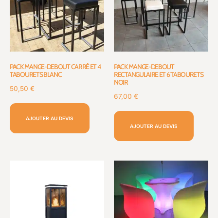
PACK MANGE-DEBOUT CARRÉ ET 4
PACK MANGE-DEBOUT
TABOURETS BLANC
RECTANGULAIRE ET 6 TABOURETS
NOIR
50,50
€
67,00
€
AJOUTER AU DEVIS
AJOUTER AU DEVIS