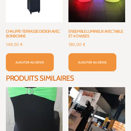
CHAUFFE-TERRASSE DESIGN AVEC
ENSEMBLE LUMINEUX AVEC TABLE
BONBONNE
ET 4 CHAISES
149,50
€
180,00
€
AJOUTER AU DEVIS
AJOUTER AU DEVIS
PRODUITS SIMILAIRES