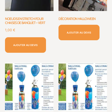
NOEUDS EN STRETCH POUR
DÉCORATION HALLOWEEN
CHAISES DE BANQUET – VERT
1,00
€
AJOUTER AU DEVIS
AJOUTER AU DEVIS