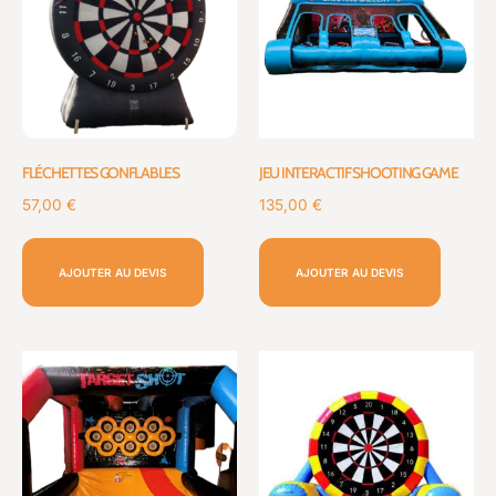
FLÉCHETTES GONFLABLES
JEU INTERACTIF SHOOTING GAME
57,00
€
135,00
€
AJOUTER AU DEVIS
AJOUTER AU DEVIS