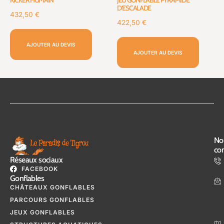
D’ESCALADE
432,50
€
422,50
€
AJOUTER AU DEVIS
AJOUTER AU DEVIS
No
con
Réseaux sociaux
FACEBOOK
Gonflables
CHÂTEAUX GONFLABLES
PARCOURS GONFLABLES
JEUX GONFLABLES