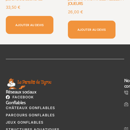
JOUEURS
33,50
€
26,00
€
AJOUTER AU DEVIS
AJOUTER AU DEVIS
No
con
Réseaux sociaux
FACEBOOK
Gonflables
CHÂTEAUX GONFLABLES
PARCOURS GONFLABLES
JEUX GONFLABLES
STRUCTURES AQUATIQUES