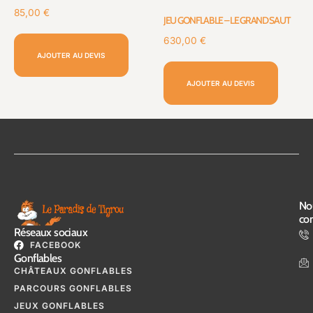
85,00
€
JEU GONFLABLE – LE GRAND SAUT
630,00
€
AJOUTER AU DEVIS
AJOUTER AU DEVIS
No
con
Réseaux sociaux
FACEBOOK
Gonflables
CHÂTEAUX GONFLABLES
PARCOURS GONFLABLES
JEUX GONFLABLES