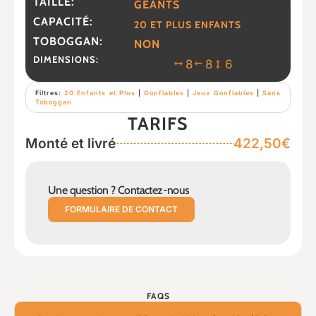
TAILLE:
GÉANTS
CAPACITÉ:
20 ET PLUS ENFANTS
TOBOGGAN:
NON
DIMENSIONS:
8
8
6
Filtres:
20 Enfants et Plus
|
Gonflables
|
Jeux Gonflables
|
Sans
Toboggan
TARIFS
Monté et livré
422,50€
Une question ? Contactez-nous
FORMULAIRE DE CONTACT
FAQS