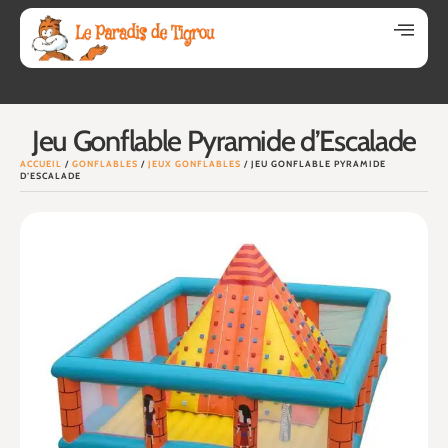
Jeu Gonflable Pyramide d’Escalade
ACCUEIL
/
GONFLABLES
/
JEUX GONFLABLES
/ JEU GONFLABLE PYRAMIDE
D’ESCALADE