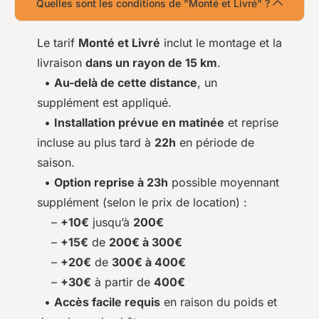
Quelles sont les conditions de "Monté et Livré" ?
Le tarif
Monté et Livré
inclut le montage et la
livraison
dans un rayon de 15 km
.
•
Au-delà de cette distance
, un
supplément est appliqué.
•
Installation prévue en matinée
et reprise
incluse au plus tard à
22h
en période de
saison.
•
Option reprise à 23h
possible moyennant
supplément (selon le prix de location) :
–
+10€
jusqu’à
200€
–
+15€
de
200€ à 300€
–
+20€
de
300€ à 400€
–
+30€
à partir de
400€
•
Accès facile requis
en raison du poids et