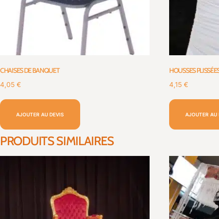
CHAISES DE BANQUET
HOUSSES PLISSÉE
4,05
€
4,15
€
AJOUTER AU DEVIS
AJOUTER AU 
PRODUITS SIMILAIRES