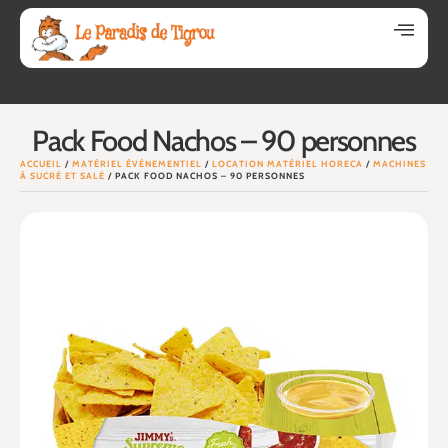
Pack Food Nachos – 90 personnes
ACCUEIL
/
MATÉRIEL ÉVÉNEMENTIEL
/
LOCATION MATÉRIEL HORECA
/
MACHINES
À SUCRÉ ET SALÉ
/ PACK FOOD NACHOS – 90 PERSONNES