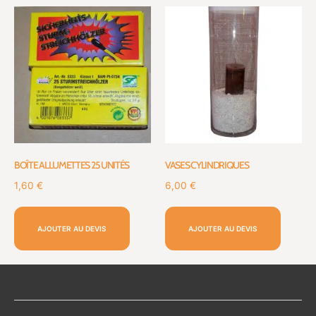
BOÎTE ALLUMETTES 25 UNITÉS
VASES CYLINDRIQUES
1,60
€
6,00
€
AJOUTER AU DEVIS
AJOUTER AU DEVIS