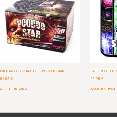
BATTERIE DE FEU D’ARTIFICE – VOODOO STAR
BATTERIE DE FEU D
61,95
€
25,95
€
AJOUTER AU PANIER
AJOUTER AU PANIE