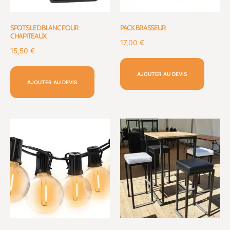
SPOTS LED BLANC POUR
PACK BRASSEUR
CHAPITEAUX
17,00
€
15,50
€
AJOUTER AU DEVIS
AJOUTER AU DEVIS