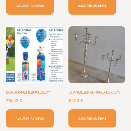
AJOUTER AU DEVIS
AJOUTER AU DEVIS
BONBONNE HELIUM 3.60M³
CHANDELIER 5 BRANCHES 75CM
215,22
€
10,00
€
AJOUTER AU DEVIS
AJOUTER AU DEVIS