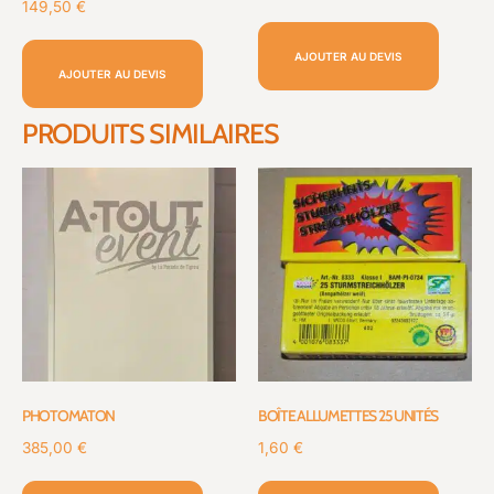
149,50
€
AJOUTER AU DEVIS
AJOUTER AU DEVIS
PRODUITS SIMILAIRES
PHOTOMATON
BOÎTE ALLUMETTES 25 UNITÉS
385,00
€
1,60
€