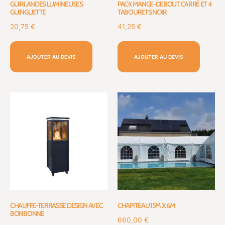
GUIRLANDES LUMINEUSES
PACK MANGE-DEBOUT CARRÉ ET 4
GUINGUETTE
TABOURETS NOIR
20,75
€
41,25
€
AJOUTER AU DEVIS
AJOUTER AU DEVIS
CHAUFFE-TERRASSE DESIGN AVEC
CHAPITEAU 15M X 6M
BONBONNE
660,00
€