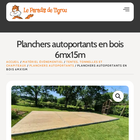
Planchers autoportants en bois
6mx15m
ACCUEIL
/
MATÉRIEL ÉVÉNEMENTIEL
/
TENTES, TONNELLES ET
CHAPITEAUX
/
PLANCHERS AUTOPORTANTS
/ PLANCHERS AUTOPORTANTS EN
BOIS 6MX15M