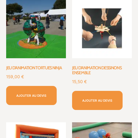
JEU D’ANIMATION TORTUES NINJA
JEU D’ANIMATION DESSINONS
ENSEMBLE
159,00
€
15,50
€
AJOUTER AU DEVIS
AJOUTER AU DEVIS