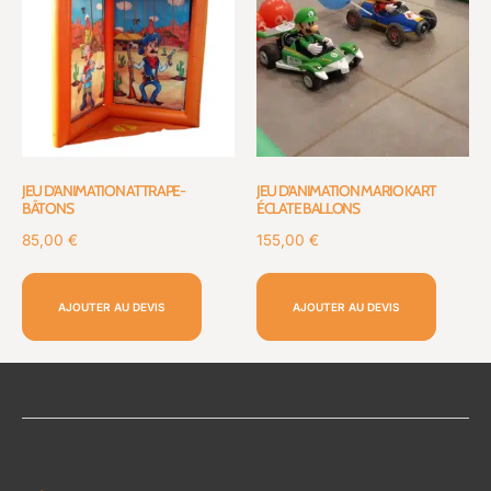
JEU D’ANIMATION ATTRAPE-
JEU D’ANIMATION MARIO KART
BÂTONS
ÉCLATE BALLONS
85,00
€
155,00
€
AJOUTER AU DEVIS
AJOUTER AU DEVIS