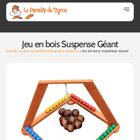
Jeu en bois Suspense Géant
ACCUEIL
/
JEUX D'ANIMATIONS
/
JEUX EN BOIS
/ JEU EN BOIS SUSPENSE GÉANT