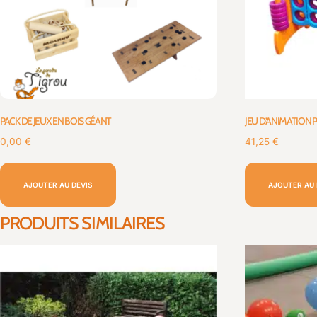
PACK DE JEUX EN BOIS GÉANT
JEU D’ANIMATION 
0,00
€
41,25
€
AJOUTER AU DEVIS
AJOUTER AU 
PRODUITS SIMILAIRES