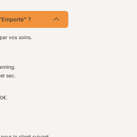
 "Emporté" ?
par vos soins.
anning.
et sec.
00€.
our le client suivant.