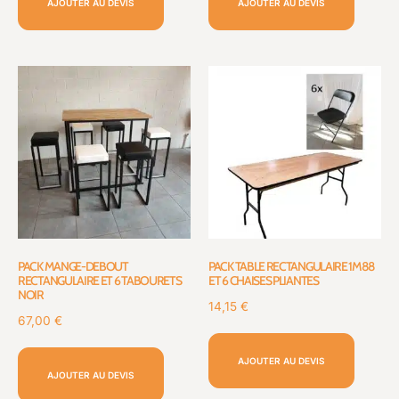
AJOUTER AU DEVIS
AJOUTER AU DEVIS
PACK MANGE-DEBOUT
PACK TABLE RECTANGULAIRE 1M88
RECTANGULAIRE ET 6 TABOURETS
ET 6 CHAISES PLIANTES
NOIR
14,15
€
67,00
€
AJOUTER AU DEVIS
AJOUTER AU DEVIS