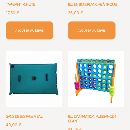
TAPIS ANTI-CHUTE
JEU EN BOIS PLANCHE À TROUS
17,50
€
26,00
€
AJOUTER AU DEVIS
AJOUTER AU DEVIS
SACS DE LESTAGE À EAU
JEU D’ANIMATION PUISSANCE 4
GÉANT
40,00
€
41,25
€