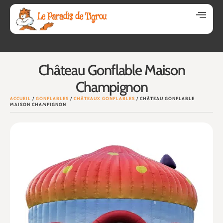
Château Gonflable Maison
Champignon
ACCUEIL
/
GONFLABLES
/
CHÂTEAUX GONFLABLES
/ CHÂTEAU GONFLABLE
MAISON CHAMPIGNON