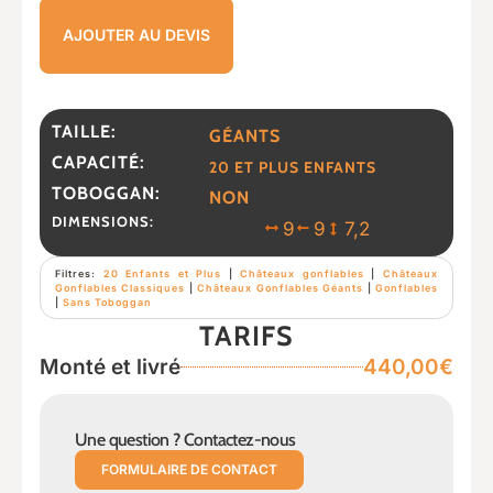
AJOUTER AU DEVIS
TAILLE:
GÉANTS
CAPACITÉ:
20 ET PLUS ENFANTS
TOBOGGAN:
NON
DIMENSIONS:
9
9
7,2
Filtres:
20 Enfants et Plus
|
Châteaux gonflables
|
Châteaux
Gonflables Classiques
|
Châteaux Gonflables Géants
|
Gonflables
|
Sans Toboggan
TARIFS
Monté et livré
440,00€
Une question ? Contactez-nous
FORMULAIRE DE CONTACT