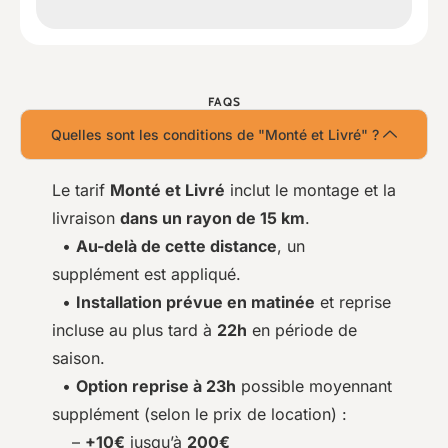
FAQS
Quelles sont les conditions de "Monté et Livré" ?
Le tarif
Monté et Livré
inclut le montage et la
livraison
dans un rayon de 15 km
.
•
Au-delà de cette distance
, un
supplément est appliqué.
•
Installation prévue en matinée
et reprise
incluse au plus tard à
22h
en période de
saison.
•
Option reprise à 23h
possible moyennant
supplément (selon le prix de location) :
–
+10€
jusqu’à
200€